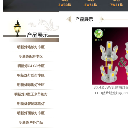
明新烁蜡烛灯专区
明新烁配件专区
明新烁G4 G9专区
明新烁灯丝灯专区
明新烁球泡灯专区
3叉4叉5W7瓦蜡烛灯光
LED贴片蜡烛灯板 3
明新烁U型玉米节能灯
明新烁智能球泡灯
明新烁面板灯专区
明新烁户外产品